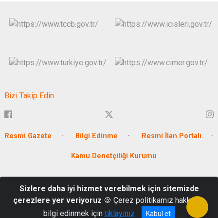
Bizi Takip Edin
Resmi Gazete
Bilgi Edinme
Resmi İlan Portalı
Kamu Denetçiliği Kurumu
Döşeme Mah. Mehmet Nuri Sabuncu Bulvarı No:115 Seyhan/
Sizlere daha iyi hizmet verebilmek için sitemizde
ADANA
çerezlere yer veriyoruz
🍪 Çerez politikamız hakkında
03224592743
bilgi edinmek için
tıklayınız
Kabul et