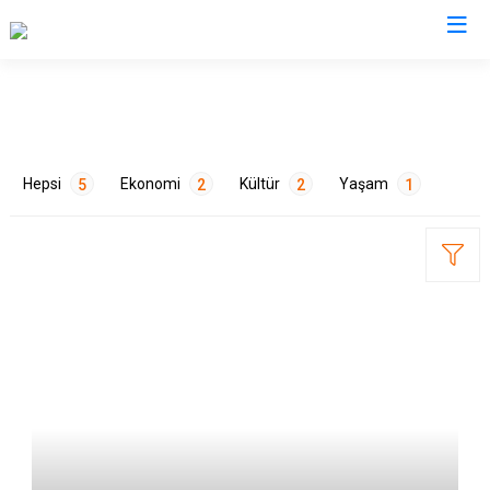
Valilikler
Hepsi
Ekonomi
Kültür
Yaşam
5
2
2
1
ETİKETLER
Festivaller
1
Hayvancılık
1
Mutfak
1
Sanat
1
Tarım
1