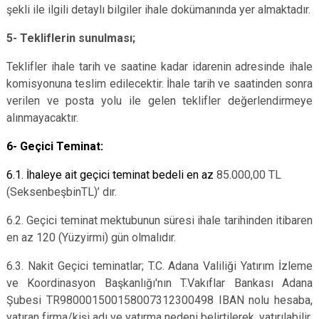
şekli ile ilgili detaylı bilgiler ihale dokümanında yer almaktadır.
5- Tekliflerin sunulması;
Teklifler ihale tarih ve saatine kadar idarenin adresinde ihale
komisyonuna teslim edilecektir. İhale tarih ve saatinden sonra
verilen ve posta yolu ile gelen teklifler değerlendirmeye
alınmayacaktır.
6- Geçici Teminat:
6.1. İhaleye ait geçici teminat bedeli en az
85.000,00 TL
(SeksenbeşbinTL)’ dır.
6.2. Geçici teminat mektubunun süresi ihale tarihinden itibaren
en az 120 (Yüzyirmi) gün olmalıdır.
6.3. Nakit Geçici teminatlar; T.C. Adana Valiliği Yatırım İzleme
ve Koordinasyon Başkanlığı'nın T.Vakıflar Bankası Adana
Şubesi TR980001500158007312300498 IBAN nolu hesaba,
yatıran firma/kişi adı ve yatırma nedeni belirtilerek, yatırılabilir.