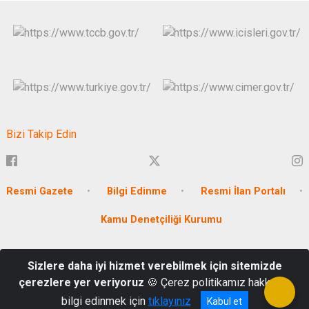
Bizi Takip Edin
Resmi Gazete
Bilgi Edinme
Resmi İlan Portalı
Kamu Denetçiliği Kurumu
Döşeme Mah. Mehmet Nuri Sabuncu Bulvarı No:115 Seyhan/
Sizlere daha iyi hizmet verebilmek için sitemizde
ADANA
çerezlere yer veriyoruz
🍪 Çerez politikamız hakkında
03224592743
bilgi edinmek için
tıklayınız
Kabul et