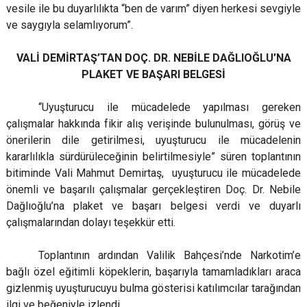
vesile ile bu duyarlılıkta “ben de varım” diyen herkesi sevgiyle
ve saygıyla selamlıyorum”.
VALİ DEMİRTAŞ’TAN DOÇ. DR. NEBİLE DAĞLIOĞLU’NA
PLAKET VE BAŞARI BELGESİ
“Uyuşturucu ile mücadelede yapılması gereken
çalışmalar hakkında fikir alış verişinde bulunulması, görüş ve
önerilerin dile getirilmesi, uyuşturucu ile mücadelenin
kararlılıkla sürdürüleceğinin belirtilmesiyle” süren toplantının
bitiminde Vali Mahmut Demirtaş, uyuşturucu ile mücadelede
önemli ve başarılı çalışmalar gerçekleştiren Doç. Dr. Nebile
Dağlıoğlu’na plaket ve başarı belgesi verdi ve duyarlı
çalışmalarından dolayı teşekkür etti.
Toplantının ardından Valilik Bahçesi’nde Narkotim’e
bağlı özel eğitimli köpeklerin, başarıyla tamamladıkları araca
gizlenmiş uyuşturucuyu bulma gösterisi katılımcılar tarağından
ilgi ve beğeniyle izlendi.