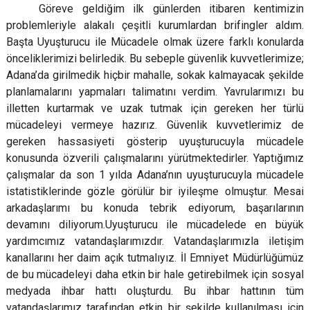
Göreve geldiğim ilk günlerden itibaren kentimizin
problemleriyle alakalı çeşitli kurumlardan brifingler aldım.
Başta Uyuşturucu ile Mücadele olmak üzere farklı konularda
önceliklerimizi belirledik. Bu sebeple güvenlik kuvvetlerimize;
Adana’da girilmedik hiçbir mahalle, sokak kalmayacak şekilde
planlamalarını yapmaları talimatını verdim. Yavrularımızı bu
illetten kurtarmak ve uzak tutmak için gereken her türlü
mücadeleyi vermeye hazırız. Güvenlik kuvvetlerimiz de
gereken hassasiyeti gösterip uyuşturucuyla mücadele
konusunda özverili çalışmalarını yürütmektedirler. Yaptığımız
çalışmalar da son 1 yılda Adana’nın uyuşturucuyla mücadele
istatistiklerinde gözle görülür bir iyileşme olmuştur. Mesai
arkadaşlarımı bu konuda tebrik ediyorum, başarılarının
devamını diliyorum.Uyuşturucu ile mücadelede en büyük
yardımcımız vatandaşlarımızdır. Vatandaşlarımızla iletişim
kanallarını her daim açık tutmalıyız. İl Emniyet Müdürlüğümüz
de bu mücadeleyi daha etkin bir hale getirebilmek için sosyal
medyada ihbar hattı oluşturdu. Bu ihbar hattının tüm
vatandaşlarımız tarafından etkin bir şekilde kullanılması için