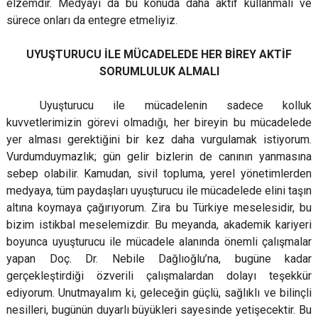
elzemdir. Medyayı da bu konuda daha aktif kullanmalı ve
sürece onları da entegre etmeliyiz.
UYUŞTURUCU İLE MÜCADELEDE HER BİREY AKTİF
SORUMLULUK ALMALI
Uyuşturucu ile mücadelenin sadece kolluk
kuvvetlerimizin görevi olmadığı, her bireyin bu mücadelede
yer alması gerektiğini bir kez daha vurgulamak istiyorum.
Vurdumduymazlık; gün gelir bizlerin de canının yanmasına
sebep olabilir. Kamudan, sivil topluma, yerel yönetimlerden
medyaya, tüm paydaşları uyuşturucu ile mücadelede elini taşın
altına koymaya çağırıyorum. Zira bu Türkiye meselesidir, bu
bizim istikbal meselemizdir. Bu meyanda, akademik kariyeri
boyunca uyuşturucu ile mücadele alanında önemli çalışmalar
yapan Doç. Dr. Nebile Dağlıoğlu’na, bugüne kadar
gerçekleştirdiği özverili çalışmalardan dolayı teşekkür
ediyorum. Unutmayalım ki, geleceğin güçlü, sağlıklı ve bilinçli
nesilleri, bugünün duyarlı büyükleri sayesinde yetişecektir. Bu