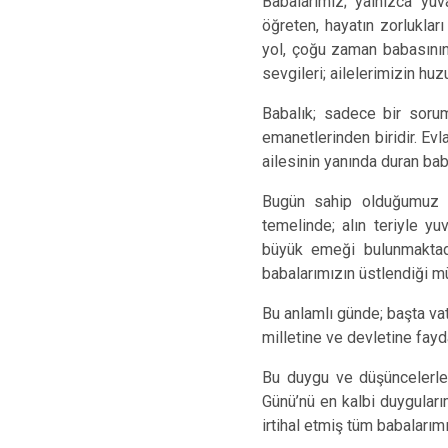
Babalarımız; yalnızca yuv
öğreten, hayatın zorluklar
yol, çoğu zaman babasının 
sevgileri; ailelerimizin h
Babalık; sadece bir sorum
emanetlerinden biridir. Ev
ailesinin yanında duran b
Bugün sahip olduğumuz g
temelinde; alın teriyle yu
büyük emeği bulunmaktadı
babalarımızın üstlendiği müs
Bu anlamlı günde; başta va
milletine ve devletine fay
Bu duygu ve düşüncelerle;
Günü’nü en kalbi duygularım
irtihal etmiş tüm babalarım