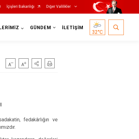
İçişleri Bakanlığı
Diğer Valilikler
LERİMİZ
GÜNDEM
İLETİŞİM
32
°C
I
sadakatin, fedakârlığın ve
ımızdır.