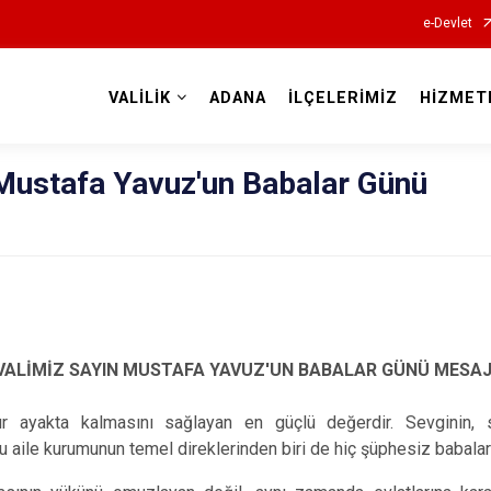
e-Devlet
VALİLİK
ADANA
İLÇELERİMİZ
HİZMET
Valilikler
 Mustafa Yavuz'un Babalar Günü
VALİMİZ SAYIN MUSTAFA YAVUZ'UN BABALAR GÜNÜ MESAJ
rdır ayakta kalmasını sağlayan en güçlü değerdir. Sevginin, 
 aile kurumunun temel direklerinden biri de hiç şüphesiz babalar