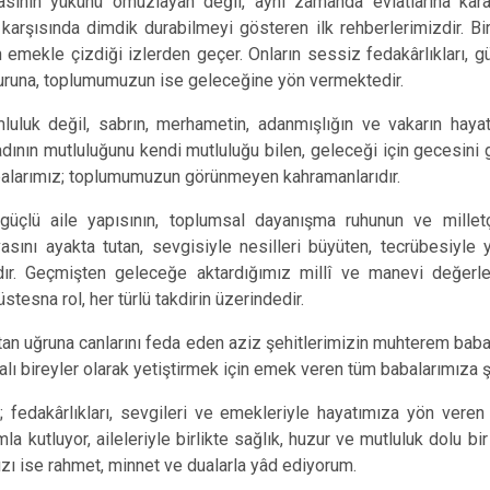
asının yükünü omuzlayan değil, aynı zamanda evlatlarına kara
ı karşısında dimdik durabilmeyi gösteren ilk rehberlerimizdir. Bir
emekle çizdiği izlerden geçer. Onların sessiz fedakârlıkları, güç
uzuruna, toplumumuzun ise geleceğine yön vermektedir.
luluk değil, sabrın, merhametin, adanmışlığın ve vakarın haya
ladının mutluluğunu kendi mutluluğu bilen, geleceği için gecesini 
abalarımız; toplumumuzun görünmeyen kahramanlarıdır.
üçlü aile yapısının, toplumsal dayanışma ruhunun ve millet
vasını ayakta tutan, sevgisiyle nesilleri büyüten, tecrübesiyle
r. Geçmişten geleceğe aktardığımız millî ve manevi değerle
tesna rol, her türlü takdirin üzerindedir.
tan uğruna canlarını feda eden aziz şehitlerimizin muhterem babala
dalı bireyler olarak yetiştirmek için emek veren tüm babalarımıza
 fedakârlıkları, sevgileri ve emekleriyle hayatımıza yön veren
la kutluyor, aileleriyle birlikte sağlık, huzur ve mutluluk dolu b
ızı ise rahmet, minnet ve dualarla yâd ediyorum.