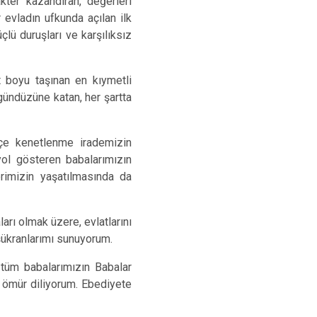
kter kazandıran, değerleri
 evladın ufkunda açılan ilk
lü duruşları ve karşılıksız
t boyu taşınan en kıymetli
gündüzüne katan, her şartta
çe kenetlenme irademizin
 yol gösteren babalarımızın
rimizin yaşatılmasında da
rı olmak üzere, evlatlarını
 şükranlarımı sunuyorum.
 tüm babalarımızın Babalar
ir ömür diliyorum. Ebediyete