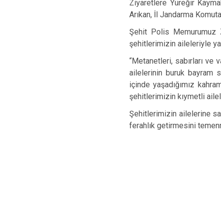
Ziyaretlere Yüreğir Kay
Arıkan, İl Jandarma Komuta
Şehit Polis Memurumuz Ze
şehitlerimizin aileleriyle y
“Metanetleri, sabırları ve 
ailelerinin buruk bayram 
içinde yaşadığımız kahram
şehitlerimizin kıymetli aile
Şehitlerimizin ailelerine 
ferahlık getirmesini temenni