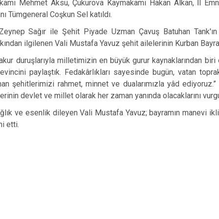
makamı Mehmet Aksu, Çukurova Kaymakamı Hakan Alkan, İl Em
nı Tümgeneral Coşkun Sel katıldı.
ynep Sağır ile Şehit Piyade Uzman Çavuş Batuhan Tank'ın a
akından ilgilenen Vali Mustafa Yavuz şehit ailelerinin Kurban Bayra
vakur duruşlarıyla milletimizin en büyük gurur kaynaklarından biri 
sevincini paylaştık. Fedakârlıkları sayesinde bugün, vatan topr
an şehitlerimizi rahmet, minnet ve dualarımızla yâd ediyoruz.”
lerinin devlet ve millet olarak her zaman yanında olacaklarını vurgu
sağlık ve esenlik dileyen Vali Mustafa Yavuz; bayramın manevi ikli
 etti.