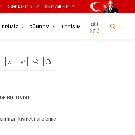
İçişleri Bakanlığı
Diğer Valilikler
LERİMİZ
GÜNDEM
İLETİŞİM
27
°C
NDE BULUNDU
imizin kıymetli ailelerine