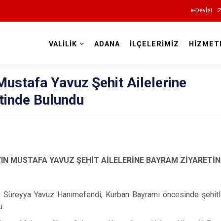
e-Devlet
VALİLİK
ADANA
İLÇELERİMİZ
HİZMET
Valilikler
Mustafa Yavuz Şehit Ailelerine
tinde Bulundu
YIN MUSTAFA YAVUZ ŞEHİT AİLELERİNE BAYRAM ZİYARETİ
i Süreyya Yavuz Hanımefendi, Kurban Bayramı öncesinde şehitler
u.