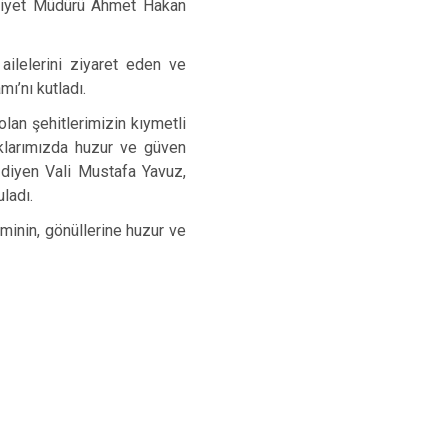
niyet Müdürü Ahmet Hakan
ilelerini ziyaret eden ve
mı’nı kutladı.
olan şehitlerimizin kıymetli
aklarımızda huzur ve güven
 diyen Vali Mustafa Yavuz,
ladı.
minin, gönüllerine huzur ve