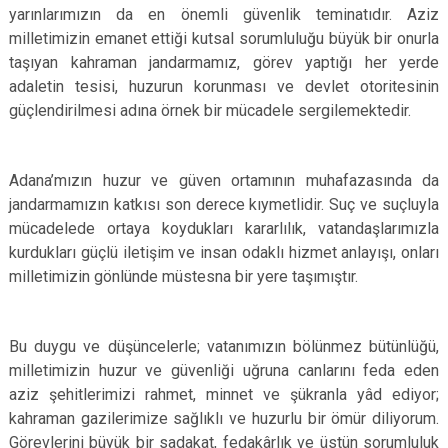
yarınlarımızın da en önemli güvenlik teminatıdır. Aziz
milletimizin emanet ettiği kutsal sorumluluğu büyük bir onurla
taşıyan kahraman jandarmamız, görev yaptığı her yerde
adaletin tesisi, huzurun korunması ve devlet otoritesinin
güçlendirilmesi adına örnek bir mücadele sergilemektedir.
Adana’mızın huzur ve güven ortamının muhafazasında da
jandarmamızın katkısı son derece kıymetlidir. Suç ve suçluyla
mücadelede ortaya koydukları kararlılık, vatandaşlarımızla
kurdukları güçlü iletişim ve insan odaklı hizmet anlayışı, onları
milletimizin gönlünde müstesna bir yere taşımıştır.
Bu duygu ve düşüncelerle; vatanımızın bölünmez bütünlüğü,
milletimizin huzur ve güvenliği uğruna canlarını feda eden
aziz şehitlerimizi rahmet, minnet ve şükranla yâd ediyor;
kahraman gazilerimize sağlıklı ve huzurlu bir ömür diliyorum.
Görevlerini büyük bir sadakat, fedakârlık ve üstün sorumluluk