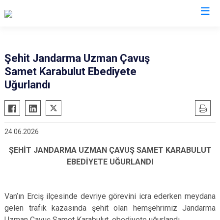
Valilikler
Şehit Jandarma Uzman Çavuş
Samet Karabulut Ebediyete
Uğurlandı
24.06.2026
ŞEHİT JANDARMA UZMAN ÇAVUŞ SAMET KARABULUT
EBEDİYETE UĞURLANDI
Van’ın Erciş ilçesinde devriye görevini icra ederken meydana
gelen trafik kazasında şehit olan hemşehrimiz Jandarma
Uzman Çavuş Samet Karabulut, ebediyete uğurlandı.