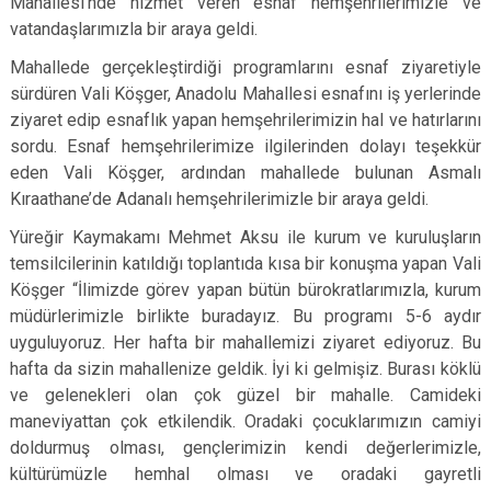
Mahallesi’nde hizmet veren esnaf hemşehrilerimizle ve
vatandaşlarımızla bir araya geldi.
Mahallede gerçekleştirdiği programlarını esnaf ziyaretiyle
sürdüren Vali Köşger, Anadolu Mahallesi esnafını iş yerlerinde
ziyaret edip esnaflık yapan hemşehrilerimizin hal ve hatırlarını
sordu. Esnaf hemşehrilerimize ilgilerinden dolayı teşekkür
eden Vali Köşger, ardından mahallede bulunan Asmalı
Kıraathane’de Adanalı hemşehrilerimizle bir araya geldi.
Yüreğir Kaymakamı Mehmet Aksu ile kurum ve kuruluşların
temsilcilerinin katıldığı toplantıda kısa bir konuşma yapan Vali
Köşger “İlimizde görev yapan bütün bürokratlarımızla, kurum
müdürlerimizle birlikte buradayız. Bu programı 5-6 aydır
uyguluyoruz. Her hafta bir mahallemizi ziyaret ediyoruz. Bu
hafta da sizin mahallenize geldik. İyi ki gelmişiz. Burası köklü
ve gelenekleri olan çok güzel bir mahalle. Camideki
maneviyattan çok etkilendik. Oradaki çocuklarımızın camiyi
doldurmuş olması, gençlerimizin kendi değerlerimizle,
kültürümüzle hemhal olması ve oradaki gayretli