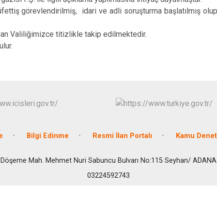
üfettiş görevlendirilmiş, idari ve adli soruşturma başlatılmış o
 Valiliğimizce titizlikle takip edilmektedir.
lur.
e
Bilgi Edinme
Resmi İlan Portalı
Kamu Denetç
Döşeme Mah. Mehmet Nuri Sabuncu Bulvarı No:115 Seyhan/ ADANA
03224592743