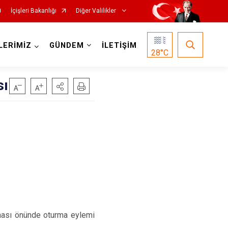
İçişleri Bakanlığı
Diğer Valilikler
LERİMİZ
GÜNDEM
İLETİŞİM
28
°C
sı
inası önünde oturma eylemi