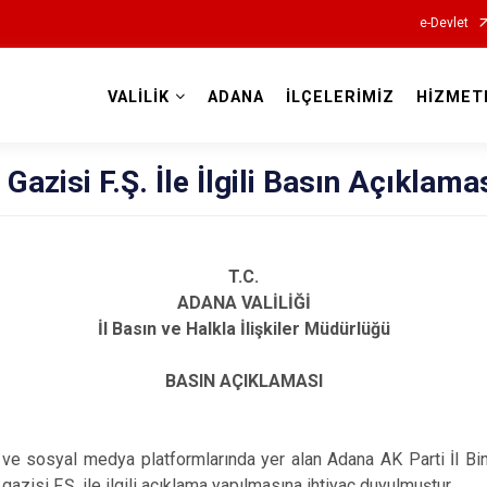
e-Devlet
VALİLİK
ADANA
İLÇELERİMİZ
HİZMET
Valilikler
azisi F.Ş. İle İlgili Basın Açıklama
T.C.
ADANA VALİLİĞİ
İl Basın ve Halkla İlişkiler Müdürlüğü
BASIN AÇIKLAMASI
ı ve sosyal medya platformlarında yer alan Adana AK Parti İl B
isi F.Ş. ile ilgili açıklama yapılmasına ihtiyaç duyulmuştur.